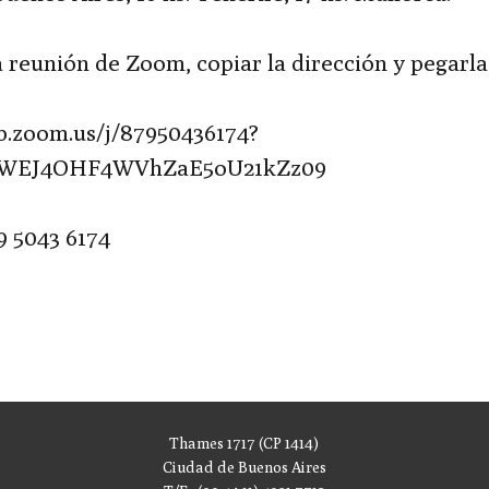
a reunión de Zoom, copiar la dirección y pegarla
b.zoom.us/j/87950436174?
2WEJ4OHF4WVhZaE5oU21kZz09
9 5043 6174
Thames 1717 (CP 1414)
Ciudad de Buenos Aires